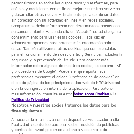
personalizados en todos los dispositivos y plataformas, para
ENLACES ÚTILES
análisis y mediciones con el fin de mejorar nuestros servicios
y desarrollar otros nuevos y, finalmente, para combinar datos
Acerca de Calle 13
sin conexión con su actividad en línea y en redes sociales.
Compartimos dicha información con determinados socios con
Condiciones generales de uso
su consentimiento. Haciendo clic en “Acepto”, usted otorga su
consentimiento para usar estas cookies. Haga clic en
Opciones de anuncios
Administrar opciones para obtener más información sobre
estas. También utilizamos otras cookies que son esenciales
Política de privacidad
para el funcionamiento de nuestro sitio y Servicios, incluidos la
seguridad y la prevención del fraude. Para obtener más
información sobre algunos de nuestros socios, seleccione “IAB
Preferencias de cookies
y proveedores de Google”. Puede siempre ajustar sus
UNA DIVISIÓN DE NBCUNIVERSAL
preferencias mediante el enlace “Preferencias de cookies” en
el pie de página de los principales sitios web de NBCUniversal
NBCUNIVERSAL
o en la configuración interna de la aplicación. Para obtener
más información, consulte nuestro
Aviso sobre Cookies
y la
Contáctanos por email:
Política de Privacidad
.
contact.Calle13@nbcuni.com
Nosotros y nuestros socios tratamos los datos para los
fines siguientes:
NBC Universal Global Networks España S.L.U.
Almacenar la información en un dispositivo y/o acceder a ella.
Edificio Torre Europa. Paseo de la Castellana, 95.
Publicidad y contenido personalizados, medición de publicidad
Planta 10 28046 Madrid B-82227893
y contenido, investigación de audiencia y desarrollo de