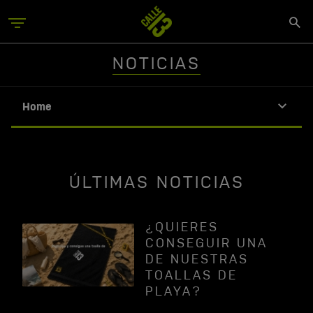
Skip
Se
to
Menu
si
main
content
NOTICIAS
Home
ÚLTIMAS NOTICIAS
¿QUIERES
CONSEGUIR UNA
DE NUESTRAS
TOALLAS DE
PLAYA?