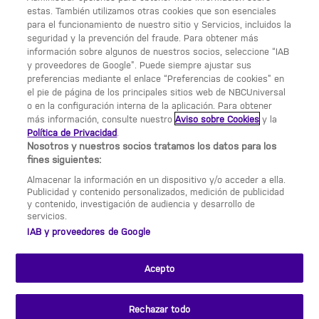
estas. También utilizamos otras cookies que son esenciales
para el funcionamiento de nuestro sitio y Servicios, incluidos la
Política de privacidad
seguridad y la prevención del fraude. Para obtener más
información sobre algunos de nuestros socios, seleccione “IAB
Preferencias de cookies
y proveedores de Google”. Puede siempre ajustar sus
UNA DIVISIÓN DE NBCUNIVERSAL
preferencias mediante el enlace “Preferencias de cookies” en
el pie de página de los principales sitios web de NBCUniversal
NBCUNIVERSAL
o en la configuración interna de la aplicación. Para obtener
más información, consulte nuestro
Aviso sobre Cookies
y la
Contáctanos por email:
Política de Privacidad
.
contact.Calle13@nbcuni.com
Nosotros y nuestros socios tratamos los datos para los
fines siguientes:
NBC Universal Global Networks España S.L.U.
Almacenar la información en un dispositivo y/o acceder a ella.
Edificio Torre Europa. Paseo de la Castellana, 95.
Publicidad y contenido personalizados, medición de publicidad
Planta 10 28046 Madrid B-82227893
y contenido, investigación de audiencia y desarrollo de
servicios.
Calle 13 está sujeto a la jurisdicción española y
IAB y proveedores de Google
regulado por la Comisión Nacional de los Mercados
y la Competencia (CNMC)
Acepto
CHANNEL
13ème Rue France
13Ulica Polska
SITES
Rechazar todo