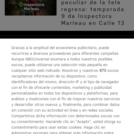
peculiar de la tele
regresa: temporada
9 de Inspectora
Marleau en Calle 13
Gracias a la amplitud del ecosistema publicitario, puede
recurrirse a diversos proveedores para diferentes campañas.
Aunque NBCUniversal enumera a todos nuestros posibles
socios, puede utilizarse una selección más pequeña en
cualquier sitio web indicado. Nosotros y nuestros
973
socios
recopilamos información de su dispositivo, como
SÍGUENOS
identificadores del mismo, dirección IP y el tipo de navegador
con el fin de ofrecerle contenidos, marketing y publicidad
personalizados en todos los dispositivos y plataformas, para
análisis y mediciones con el fin de mejorar nuestros servicios
ENLACES ÚTILES
y desarrollar otros nuevos y, finalmente, para combinar datos
sin conexión con su actividad en línea y en redes sociales.
Acerca de Calle 13
Compartimos dicha información con determinados socios con
su consentimiento. Haciendo clic en “Acepto”, usted otorga su
Condiciones generales de uso
consentimiento para usar estas cookies. Haga clic en
Administrar opciones para obtener más información sobre
Opciones de anuncios