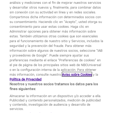
análisis y mediciones con el fin de mejorar nuestros servicios
y desarrollar otros nuevos y, finalmente, para combinar datos
ENLACES ÚTILES
sin conexión con su actividad en línea y en redes sociales.
Compartimos dicha información con determinados socios con
Acerca de Calle 13
su consentimiento. Haciendo clic en “Acepto”, usted otorga su
consentimiento para usar estas cookies. Haga clic en
Condiciones generales de uso
Administrar opciones para obtener más información sobre
estas. También utilizamos otras cookies que son esenciales
Opciones de anuncios
para el funcionamiento de nuestro sitio y Servicios, incluidos la
seguridad y la prevención del fraude. Para obtener más
Política de privacidad
información sobre algunos de nuestros socios, seleccione “IAB
y proveedores de Google”. Puede siempre ajustar sus
UNA DIVISIÓN DE NBCUNIVERSAL
preferencias mediante el enlace “Preferencias de cookies” en
el pie de página de los principales sitios web de NBCUniversal
NBCUNIVERSAL
o en la configuración interna de la aplicación. Para obtener
más información, consulte nuestro
Aviso sobre Cookies
y la
Contáctanos por email:
Política de Privacidad
.
contact.Calle13@nbcuni.com
Nosotros y nuestros socios tratamos los datos para los
fines siguientes:
NBC Universal Global Networks España S.L.U.
Almacenar la información en un dispositivo y/o acceder a ella.
Edificio Torre Europa. Paseo de la Castellana, 95.
Publicidad y contenido personalizados, medición de publicidad
Planta 10 28046 Madrid B-82227893
y contenido, investigación de audiencia y desarrollo de
servicios.
Calle 13 está sujeto a la jurisdicción española y