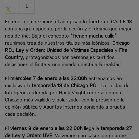
Share
Share
on
on
Twitter
Facebook
En enero empezamos el año pisando fuerte en CALLE 13
con una gran apuesta por la acción y el drama que mejor
nos define. Bajo el concepto
“Tienen mucha calle”
,
reunimos tres de nuestros títulos más icónicos:
Chicago
P.D., Ley y Orden: Unidad de Víctimas Especiales
y
Fire
Country
, protagonizados por personajes curtidos,
decisiones al límite y una mirada directa a la realidad.
El
miércoles 7 de enero a las 22:00h
estrenamos en
exclusiva la
temporada 13 de Chicago P.D.
. La Unidad de
Inteligencia liderada por Hank Voight regresa en una
Chicago más vigilada y polarizada, con la presión de la
opinión pública y Asuntos Internos poniendo a prueba
cada decisión.
El
viernes 9 de enero a las 22:00h
llega la
temporada 27
de Ley y Orden: UVE
. Volvemos con casos de enorme