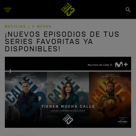
Skip
Se
to
Menu
si
main
content
NOTICIAS /
5 MESES
¡NUEVOS EPISODIOS DE TUS
SERIES FAVORITAS YA
DISPONIBLES!