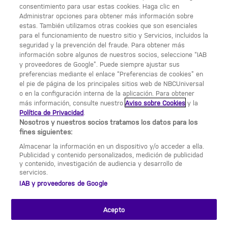
consentimiento para usar estas cookies. Haga clic en
Condiciones generales de uso
Administrar opciones para obtener más información sobre
estas. También utilizamos otras cookies que son esenciales
Opciones de anuncios
para el funcionamiento de nuestro sitio y Servicios, incluidos la
seguridad y la prevención del fraude. Para obtener más
Política de privacidad
información sobre algunos de nuestros socios, seleccione “IAB
y proveedores de Google”. Puede siempre ajustar sus
UNA DIVISIÓN DE NBCUNIVERSAL
preferencias mediante el enlace “Preferencias de cookies” en
el pie de página de los principales sitios web de NBCUniversal
NBCUNIVERSAL
o en la configuración interna de la aplicación. Para obtener
más información, consulte nuestro
Aviso sobre Cookies
y la
Contáctanos por email:
Política de Privacidad
.
contact.Calle13@nbcuni.com
Nosotros y nuestros socios tratamos los datos para los
fines siguientes:
NBC Universal Global Networks España S.L.U.
Almacenar la información en un dispositivo y/o acceder a ella.
Edificio Torre Europa. Paseo de la Castellana, 95.
Publicidad y contenido personalizados, medición de publicidad
Planta 10 28046 Madrid B-82227893
y contenido, investigación de audiencia y desarrollo de
servicios.
Calle 13 está sujeto a la jurisdicción española y
IAB y proveedores de Google
regulado por la Comisión Nacional de los Mercados
y la Competencia (CNMC)
Acepto
CHANNEL