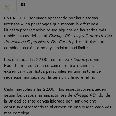
Share
Share
on
on
Twitter
Facebook
En CALLE 13 seguimos apostando por las historias
intensas y los personajes que marcan la diferencia.
Nuestra programación reúne algunas de las series más
emblemáticas del canal:
Chicago P.D.
,
Ley y Orden: Unidad
de Víctimas Especiales
y
Fire Country
, tres títulos que
combinan acción, drama y decisiones al límite.
Los martes a las 22:00h son de
Fire Country
, donde
Bode Leone continúa su camino entre incendios
extremos y conflictos personales en una historia de
redención marcada por la tensión y la adrenalina.
Cada miércoles a las 22:00h, los espectadores pueden
seguir los casos más impactantes de
Chicago P.D
., donde
la Unidad de Inteligencia liderada por Hank Voight
continúa enfrentándose al crimen en una ciudad cada vez
más compleja.