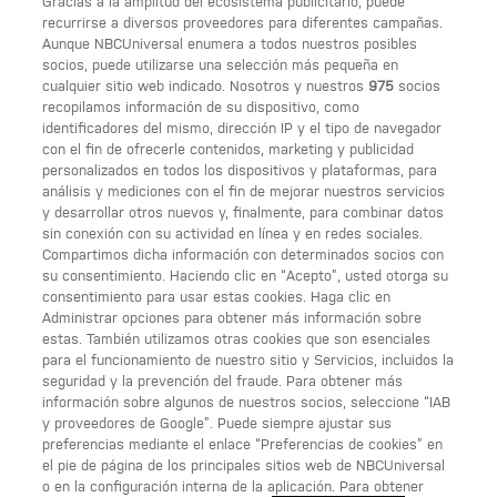
Gracias a la amplitud del ecosistema publicitario, puede
recurrirse a diversos proveedores para diferentes campañas.
Aunque NBCUniversal enumera a todos nuestros posibles
socios, puede utilizarse una selección más pequeña en
cualquier sitio web indicado. Nosotros y nuestros
975
socios
recopilamos información de su dispositivo, como
identificadores del mismo, dirección IP y el tipo de navegador
con el fin de ofrecerle contenidos, marketing y publicidad
SÍGUENOS
personalizados en todos los dispositivos y plataformas, para
análisis y mediciones con el fin de mejorar nuestros servicios
y desarrollar otros nuevos y, finalmente, para combinar datos
ENLACES ÚTILES
sin conexión con su actividad en línea y en redes sociales.
Compartimos dicha información con determinados socios con
Acerca de Calle 13
su consentimiento. Haciendo clic en “Acepto”, usted otorga su
consentimiento para usar estas cookies. Haga clic en
Condiciones generales de uso
Administrar opciones para obtener más información sobre
estas. También utilizamos otras cookies que son esenciales
Opciones de anuncios
para el funcionamiento de nuestro sitio y Servicios, incluidos la
seguridad y la prevención del fraude. Para obtener más
Política de privacidad
información sobre algunos de nuestros socios, seleccione “IAB
y proveedores de Google”. Puede siempre ajustar sus
UNA DIVISIÓN DE NBCUNIVERSAL
preferencias mediante el enlace “Preferencias de cookies” en
el pie de página de los principales sitios web de NBCUniversal
NBCUNIVERSAL
o en la configuración interna de la aplicación. Para obtener