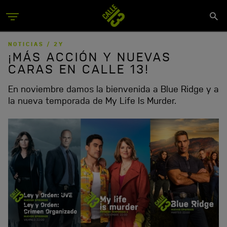
Skip
Se
to
Menu
si
main
content
NOTICIAS /
2Y
¡MÁS ACCIÓN Y NUEVAS
CARAS EN CALLE 13!
En noviembre damos la bienvenida a Blue Ridge y a
la nueva temporada de My Life Is Murder.