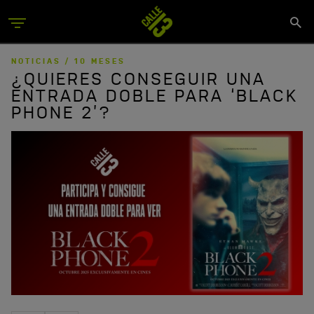
Skip
Se
to
Menu
si
main
content
NOTICIAS /
10 MESES
¿QUIERES CONSEGUIR UNA
ENTRADA DOBLE PARA ‘BLACK
PHONE 2’?