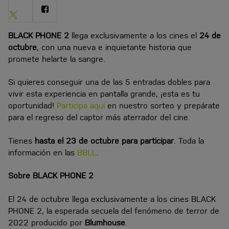
Share
Share
on
on
Twitter
Facebook
BLACK PHONE 2
llega exclusivamente a los cines el
24 de
octubre
, con una nueva e inquietante historia que
promete helarte la sangre.
Si quieres conseguir una de las 5 entradas dobles para
vivir esta experiencia en pantalla grande, ¡esta es tu
oportunidad!
Participa aquí
en nuestro sorteo y prepárate
para el regreso del captor más aterrador del cine.
Tienes
hasta el 23 de octubre para participar
. Toda la
información en las
BBLL
.
Sobre BLACK PHONE 2
El 24 de octubre llega exclusivamente a los cines BLACK
PHONE 2, la esperada secuela del fenómeno de terror de
2022 producido por
Blumhouse
.