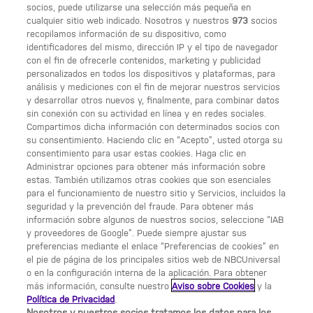
socios, puede utilizarse una selección más pequeña en
cualquier sitio web indicado. Nosotros y nuestros
973
socios
recopilamos información de su dispositivo, como
identificadores del mismo, dirección IP y el tipo de navegador
con el fin de ofrecerle contenidos, marketing y publicidad
SÍGUENOS
personalizados en todos los dispositivos y plataformas, para
análisis y mediciones con el fin de mejorar nuestros servicios
y desarrollar otros nuevos y, finalmente, para combinar datos
ENLACES ÚTILES
sin conexión con su actividad en línea y en redes sociales.
Compartimos dicha información con determinados socios con
Acerca de Calle 13
su consentimiento. Haciendo clic en “Acepto”, usted otorga su
consentimiento para usar estas cookies. Haga clic en
Condiciones generales de uso
Administrar opciones para obtener más información sobre
estas. También utilizamos otras cookies que son esenciales
Opciones de anuncios
para el funcionamiento de nuestro sitio y Servicios, incluidos la
seguridad y la prevención del fraude. Para obtener más
Política de privacidad
información sobre algunos de nuestros socios, seleccione “IAB
y proveedores de Google”. Puede siempre ajustar sus
UNA DIVISIÓN DE NBCUNIVERSAL
preferencias mediante el enlace “Preferencias de cookies” en
el pie de página de los principales sitios web de NBCUniversal
NBCUNIVERSAL
o en la configuración interna de la aplicación. Para obtener
más información, consulte nuestro
Aviso sobre Cookies
y la
Contáctanos por email:
Política de Privacidad
.
contact.Calle13@nbcuni.com
Nosotros y nuestros socios tratamos los datos para los