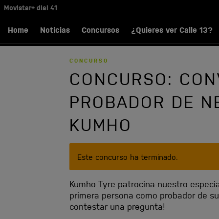
Skip
Movistar+ dial 41
Orange dial 17
to
MAIN
main
Home
Noticias
Concursos
¿Quieres ver Calle 13?
MENU
content
CONCURSO
CONCURSO: CON
PROBADOR DE N
KUMHO
W
Este concurso ha terminado.
A
R
Kumho Tyre patrocina nuestro especial
N
primera persona como probador de sus
I
contestar una pregunta!
N