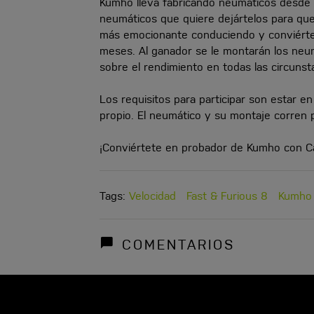
Kumho lleva fabricando neumáticos desde 1
neumáticos que quiere dejártelos para que
más emocionante conduciendo y conviért
meses. Al ganador se le montarán los neu
sobre el rendimiento en todas las circunsta
Los requisitos para participar son estar 
propio. El neumático y su montaje corren
¡Conviértete en probador de Kumho con Ca
Tags:
Velocidad
Fast & Furious 8
Kumho 
COMENTARIOS