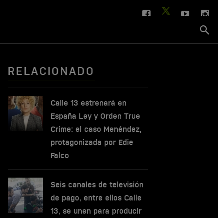
FACEBOOK
YOUTUBE
IN
TWITTER
Se
si
RELACIONADO
Calle 13 estrenará en
España Ley y Orden True
Crime: el caso Menéndez,
protagonizada por Edie
Falco
Seis canales de televisión
de pago, entre ellos Calle
13, se unen para producir