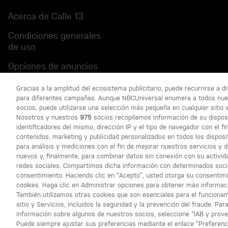
Acerca de Calle 13
Condiciones generales
de uso
Opciones de anuncios
Política de privacidad
Gracias a la amplitud del ecosistema publicitario, puede recurrirse a 
para diferentes campañas. Aunque NBCUniversal enumera a todos nue
socios, puede utilizarse una selección más pequeña en cualquier sitio 
Nosotros y nuestros
975
socios recopilamos información de su dispos
identificadores del mismo, dirección IP y el tipo de navegador con el fi
contenidos, marketing y publicidad personalizados en todos los disposi
para análisis y mediciones con el fin de mejorar nuestros servicios y d
nuevos y, finalmente, para combinar datos sin conexión con su activida
redes sociales. Compartimos dicha información con determinados soc
consentimiento. Haciendo clic en “Acepto”, usted otorga su consentim
cookies. Haga clic en Administrar opciones para obtener más informac
También utilizamos otras cookies que son esenciales para el funciona
sitio y Servicios, incluidos la seguridad y la prevención del fraude. Pa
información sobre algunos de nuestros socios, seleccione “IAB y prov
CHANNEL
Puede siempre ajustar sus preferencias mediante el enlace “Preferenci