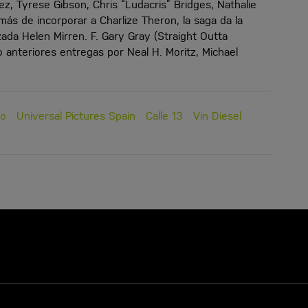
z, Tyrese Gibson, Chris “Ludacris” Bridges, Nathalie
ás de incorporar a Charlize Theron, la saga da la
ada Helen Mirren. F. Gary Gray (Straight Outta
o anteriores entregas por Neal H. Moritz, Michael
no
Universal Pictures Spain
Calle 13
Vin Diesel