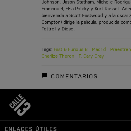
Johnson, Jason Statham, Michelle Rodrigue
Emmanuel, Elsa Pataky y Kurt Russell. Adem
bienvenida a Scott Eastwood y a la oscariz
Compton) dirige la película, producida com
Fottrell y Diesel.
Tags:
Fast & Furious 8
Madrid
Preestre
Charlize Theron
F. Gary Gray
COMENTARIOS
ENLACES ÚTILES