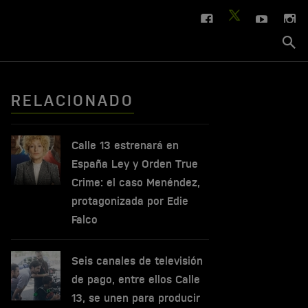
FACEBOOK
YOUTUBE
IN
TWITTER
Se
si
RELACIONADO
Calle 13 estrenará en
España Ley y Orden True
Crime: el caso Menéndez,
protagonizada por Edie
Falco
Seis canales de televisión
de pago, entre ellos Calle
13, se unen para producir