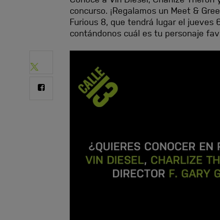
I
concurso. ¡Regalamos un Meet & Greet
N
Furious 8, que tendrá lugar el jueves 6
G
contándonos cuál es tu personaje favo
M
E
Share
S
on
S
Twitter
Share
A
on
G
Facebook
E