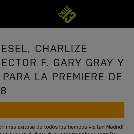
IESEL, CHARLIZE
RECTOR F. GARY GRAY Y
PARA LA PREMIERE DE
 8
ón más exitosa de todos los tiempos visitan Madrid!
 el director F. Gary Gray participando en nuestro