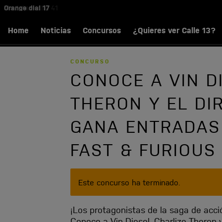
Skip
Orange dial 17
to
MAIN
main
Home
Noticias
Concursos
¿Quieres ver Calle 13?
MENU
content
CONCURSO
CONOCE A VIN D
THERON Y EL DI
GANA ENTRADAS 
FAST & FURIOUS
W
Este concurso ha terminado.
A
R
¡Los protagonistas de la saga de acci
N
Conoce a Vin Diesel, Charlize Theron y