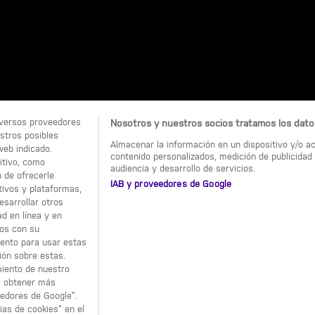
diversos proveedores
Nosotros y nuestros socios tratamos los datos
stros posibles
Almacenar la información en un dispositivo y/o acc
web indicado.
contenido personalizados, medición de publicidad 
itivo, como
audiencia y desarrollo de servicios.
n de ofrecerle
IAB y proveedores de Google
tivos y plataformas,
esarrollar otros
d en línea y en
ios con su
iento para usar estas
ión sobre estas.
miento de nuestro
ra obtener más
eedores de Google”.
as de cookies” en el
13ème Rue France
13Ulica Polska